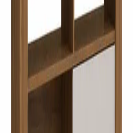
4343 5030
·
0800 9948