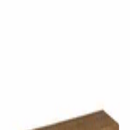
info@ahorroycompras.com