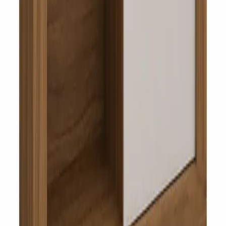
Rivera 323, San José de Mayo
Tienda
Catálogo
Ofertas
Ayuda
Contacto
Legal
Términos y Condiciones
Política de Privacidad
Cambios y Garantías
Aviso Legal
Seguinos