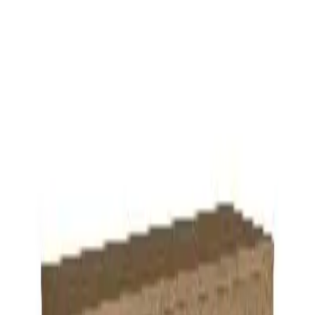
info@ahorroycompras.com