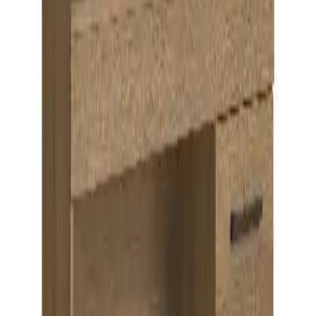
4343 5030
·
0800 9948