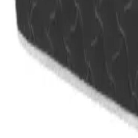
info@ahorroycompras.com