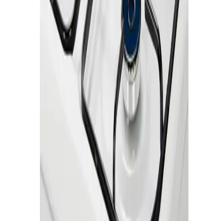
Rivera 323, San José de Mayo
Tienda
Catálogo
Ofertas
Ayuda
Contacto
Legal
Términos y Condiciones
Política de Privacidad
Cambios y Garantías
Aviso Legal
Seguinos